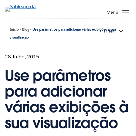
Pular
para
Menu
o
conteúdo
Início
Blog
Use parâmetros para adicionar várias exibições à sua
Filter
principal
visualização
28 Julho, 2015
Use parâmetros
para adicionar
várias exibições à
sua visualização