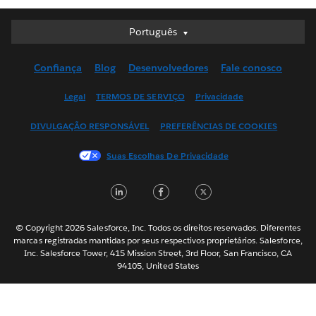
Português
Português
Deutsch
Confiança
Blog
Desenvolvedores
Fale conosco
English (UK)
English (US)
Legal
TERMOS DE SERVIÇO
Privacidade
Español
DIVULGAÇÃO RESPONSÁVEL
PREFERÊNCIAS DE COOKIES
Français (Canada)
Français (France)
Suas Escolhas De Privacidade
Italiano
LinkedIn
Facebook
Twitter
日本語
한국어
Nederlands
© Copyright 2026 Salesforce, Inc. Todos os direitos reservados. Diferentes
marcas registradas mantidas por seus respectivos proprietários. Salesforce,
Svenska
Inc. Salesforce Tower, 415 Mission Street, 3rd Floor, San Francisco, CA
94105, United States
ไทย
简体中文
繁體中文