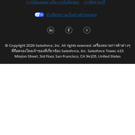
การเปิดเผยอย่างมีความรับผิดชอบ
การตั้งค่าคุกกี้
Français (Canada)
Français (France)
ตัวเลือกความเป็นส่วนตัวของคุณ
Italiano
LinkedIn
Facebook
Twitter
日本語
한국어
Nederlands
© Copyright 2026 Salesforce, Inc. All rights reserved. เครื่องหมายการค้าต่างๆ
ที่ถือครองโดยเจ้าของที่เกี่ยวข้อง Salesforce, Inc. Salesforce Tower, 415
Português
Mission Street, 3rd Floor, San Francisco, CA 94105, United States
Svenska
简体中文
繁體中文