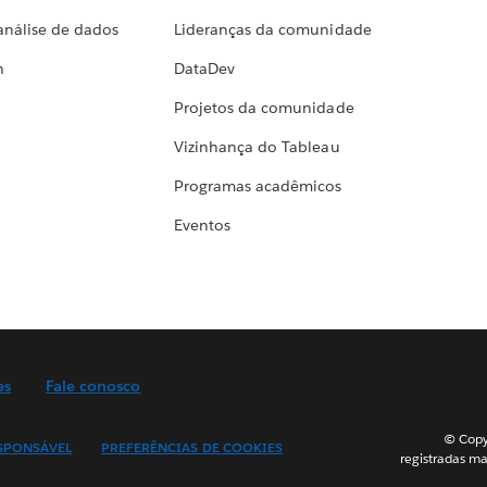
análise de dados
Lideranças da comunidade
h
DataDev
Projetos da comunidade
Vizinhança do Tableau
Programas acadêmicos
Eventos
es
Fale conosco
© Copyr
SPONSÁVEL
PREFERÊNCIAS DE COOKIES
registradas ma