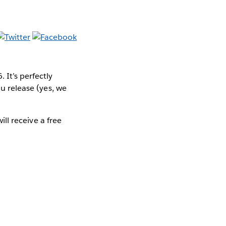
 It’s perfectly
au release (yes, we
ill receive a free