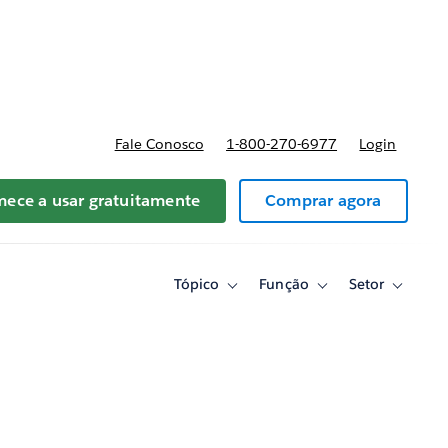
reços
Fale Conosco
1-800-270-6977
Login
ece a usar gratuitamente
Comprar agora
Tópico
Função
Setor
Toggle
Toggle
Toggle
sub-
sub-
sub-
navigation
navigation
navigati
for
for
for
Tópico
Função
Setor