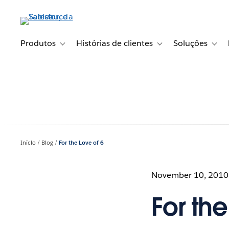
Pular
para
o
conteúdo
Produtos
Histórias de clientes
Soluções
Toggle sub-navigation for Produtos
Toggle sub-navigation fo
Toggl
principal
Início
Blog
For the Love of 6
November 10, 2010
For the