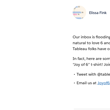
Elissa Fink
Our inbox is floodin
natural to love 6 and
Tableau folks have ou
In fact, here are some
“Joy of 6” t-shirt! J
Tweet with @table
Email us at
Joyof