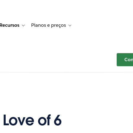
Recursos
Planos e preços
r Histórias de clientes
e sub-navigation for Soluções
Toggle sub-navigation for Recursos
Toggle sub-navigation for Planos e p
Com
 Love of 6