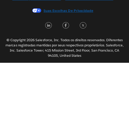
Français (France)
Suas Escolhas De Privacidade
Italiano
LinkedIn
Facebook
Twitter
日本語
한국어
Nederlands
© Copyright 2026 Salesforce, Inc. Todos os direitos reservados. Diferentes
marcas registradas mantidas por seus respectivos proprietários. Salesforce,
Svenska
Inc. Salesforce Tower, 415 Mission Street, 3rd Floor, San Francisco, CA
94105, United States
ไทย
简体中文
繁體中文