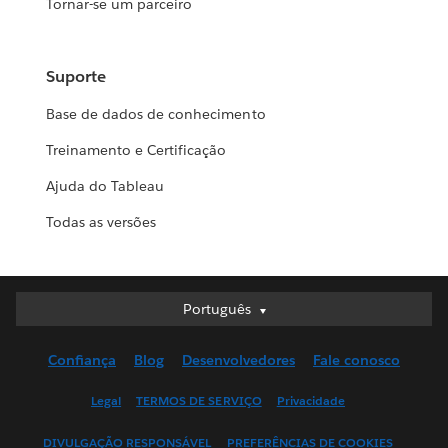
Tornar-se um parceiro
Suporte
Base de dados de conhecimento
Treinamento e Certificação
Ajuda do Tableau
Todas as versões
Português
Português
Deutsch
Confiança
Blog
Desenvolvedores
Fale conosco
English (UK)
English (US)
Legal
TERMOS DE SERVIÇO
Privacidade
Español
DIVULGAÇÃO RESPONSÁVEL
PREFERÊNCIAS DE COOKIES
Français (Canada)