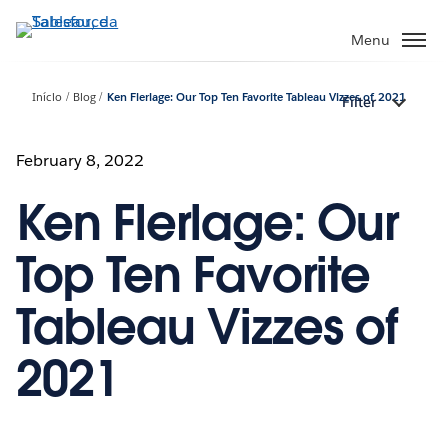
Pular
para
Menu
o
conteúdo
Início
Blog
Ken Flerlage: Our Top Ten Favorite Tableau Vizzes of 2021
Filter
principal
February 8, 2022
Ken Flerlage: Our
Top Ten Favorite
Tableau Vizzes of
2021