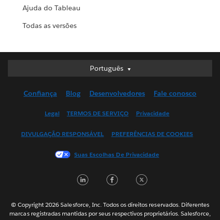
Ajuda do Tableau
Todas as versões
Português
Português
Deutsch
Confiança
Blog
Desenvolvedores
Fale conosco
English (UK)
English (US)
Legal
TERMOS DE SERVIÇO
Privacidade
Español
DIVULGAÇÃO RESPONSÁVEL
PREFERÊNCIAS DE COOKIES
Français (Canada)
Français (France)
Suas Escolhas De Privacidade
Italiano
LinkedIn
Facebook
Twitter
日本語
한국어
Nederlands
© Copyright 2026 Salesforce, Inc. Todos os direitos reservados. Diferentes
marcas registradas mantidas por seus respectivos proprietários. Salesforce,
Svenska