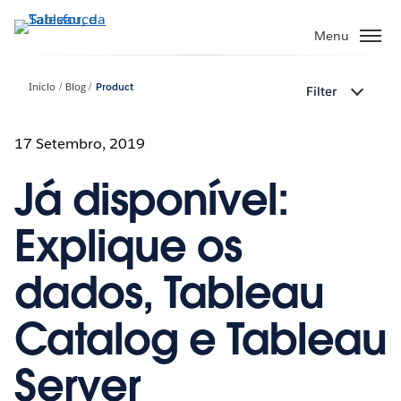
Pular
para
Menu
o
conteúdo
Início
Blog
Product
Filter
principal
17 Setembro, 2019
Já disponível:
Explique os
dados, Tableau
Catalog e Tableau
Server