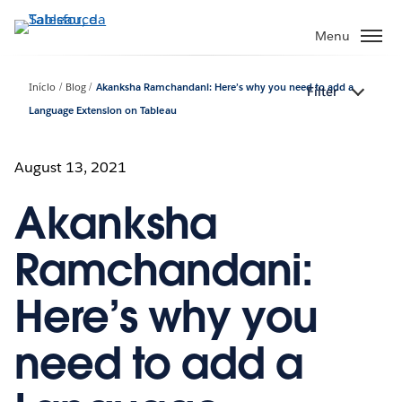
Pular
para
Menu
o
conteúdo
Início
Blog
Akanksha Ramchandani: Here’s why you need to add a
Filter
principal
Language Extension on Tableau
August 13, 2021
Akanksha
Ramchandani:
Here’s why you
need to add a