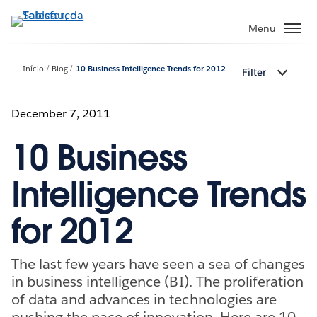
Pular
para
Menu
o
conteúdo
Início
Blog
10 Business Intelligence Trends for 2012
Filter
principal
December 7, 2011
10 Business
Intelligence Trends
for 2012
The last few years have seen a sea of changes
in business intelligence (BI). The proliferation
of data and advances in technologies are
pushing the pace of innovation. Here are 10