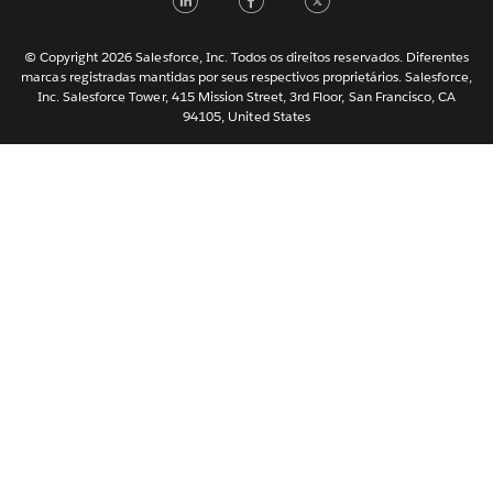
한국어
Nederlands
© Copyright 2026 Salesforce, Inc. Todos os direitos reservados. Diferentes
marcas registradas mantidas por seus respectivos proprietários. Salesforce,
Svenska
Inc. Salesforce Tower, 415 Mission Street, 3rd Floor, San Francisco, CA
94105, United States
ไทย
简体中文
繁體中文