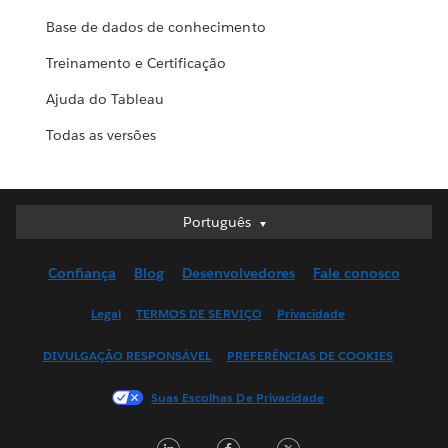
Base de dados de conhecimento
Treinamento e Certificação
Ajuda do Tableau
Todas as versões
Português
Português
Deutsch
Confiança
Blog
Desenvolvedores
Fale conosco
English (UK)
English (US)
Legal
TERMOS DE SERVIÇO
Privacidade
Español
DIVULGAÇÃO RESPONSÁVEL
PREFERÊNCIAS DE COOKIES
Français (Canada)
Français (France)
Suas Escolhas De Privacidade
Italiano
LinkedIn
Facebook
Twitter
日本語