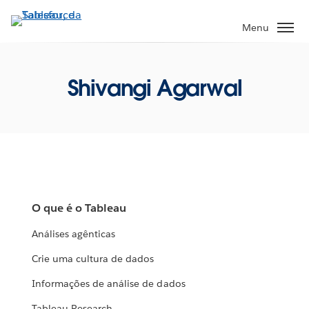
Pular
para
Menu
o
conteúdo
principal
Shivangi Agarwal
O que é o Tableau
Análises agênticas
Crie uma cultura de dados
Informações de análise de dados
Tableau Research