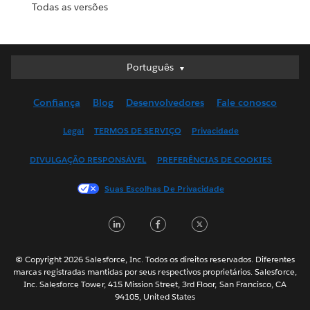
Todas as versões
Português
Português
Deutsch
Confiança
Blog
Desenvolvedores
Fale conosco
English (UK)
English (US)
Legal
TERMOS DE SERVIÇO
Privacidade
Español
DIVULGAÇÃO RESPONSÁVEL
PREFERÊNCIAS DE COOKIES
Français (Canada)
Français (France)
Suas Escolhas De Privacidade
Italiano
LinkedIn
Facebook
Twitter
日本語
한국어
Nederlands
© Copyright 2026 Salesforce, Inc. Todos os direitos reservados. Diferentes
marcas registradas mantidas por seus respectivos proprietários. Salesforce,
Svenska
Inc. Salesforce Tower, 415 Mission Street, 3rd Floor, San Francisco, CA
94105, United States
ไทย