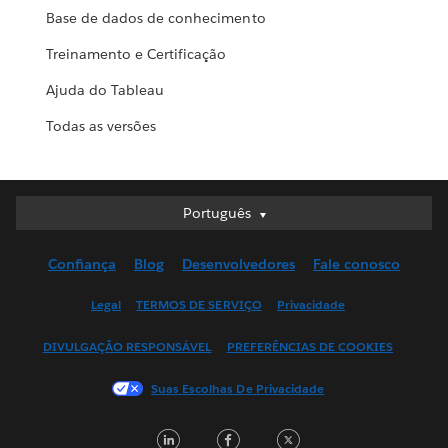
Base de dados de conhecimento
Treinamento e Certificação
Ajuda do Tableau
Todas as versões
Português
Português
Deutsch
Confiança
Blog
Desenvolvedores
Fale conosco
English (UK)
English (US)
Legal
TERMOS DE SERVIÇO
Privacidade
Español
DIVULGAÇÃO RESPONSÁVEL
PREFERÊNCIAS DE COOKIES
Français (Canada)
Français (France)
Suas Escolhas De Privacidade
Italiano
LinkedIn
Facebook
Twitter
日本語