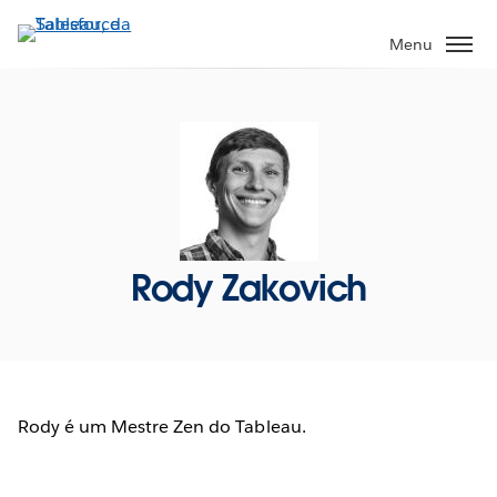
Pular
para
Menu
o
conteúdo
principal
Rody Zakovich
Rody é um Mestre Zen do Tableau.