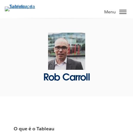
Pular
para
Menu
o
conteúdo
principal
Rob Carroll
O que é o Tableau