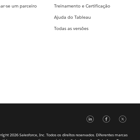
ar-se um parceiro
Treinamento e Certificação
Ajuda do Tableau
Todas as versões
LinkedIn
Faceb
Tw
ight 2026 Salesforce, Inc. Todos os direitos reservados. Diferentes marcas