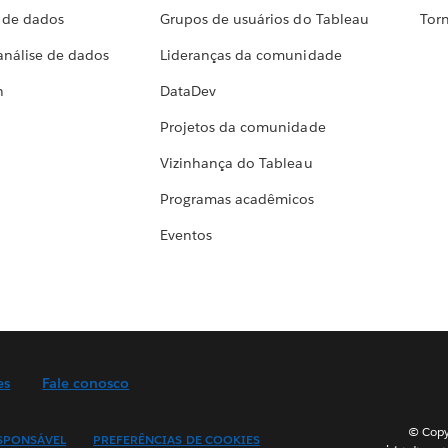
a de dados
Grupos de usuários do Tableau
Torn
análise de dados
Lideranças da comunidade
h
DataDev
Projetos da comunidade
Vizinhança do Tableau
Programas acadêmicos
Eventos
es
Fale conosco
© Copyr
SPONSÁVEL
PREFERÊNCIAS DE COOKIES