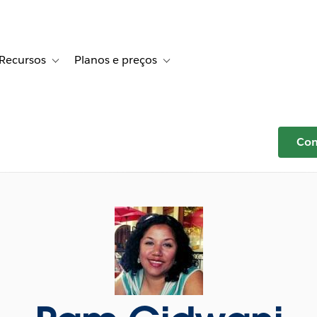
Recursos
Planos e preços
r Histórias de clientes
e sub-navigation for Soluções
Toggle sub-navigation for Recursos
Toggle sub-navigation for Planos e p
Com