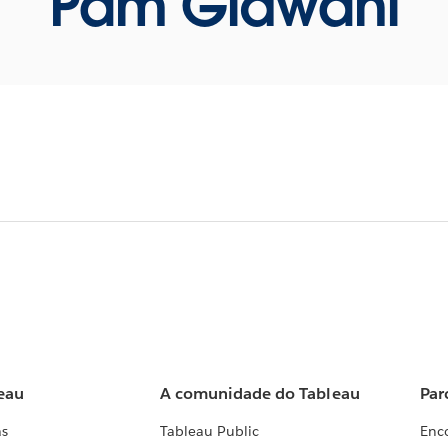
Pam Gidwani
eau
A comunidade do Tableau
Par
as
Tableau Public
Enc