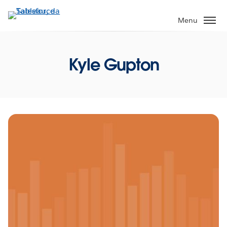
Pular
para
Menu
o
conteúdo
principal
Kyle Gupton