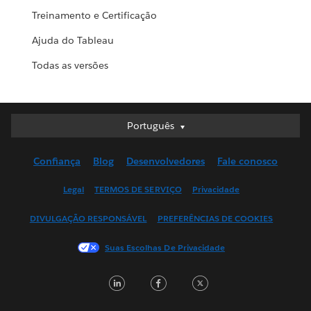
Treinamento e Certificação
Ajuda do Tableau
Todas as versões
Português
Português
Deutsch
Confiança
Blog
Desenvolvedores
Fale conosco
English (UK)
English (US)
Legal
TERMOS DE SERVIÇO
Privacidade
Español
DIVULGAÇÃO RESPONSÁVEL
PREFERÊNCIAS DE COOKIES
Français (Canada)
Français (France)
Suas Escolhas De Privacidade
Italiano
LinkedIn
Facebook
Twitter
日本語
한국어