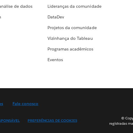
análise de dados
Lideranças da comunidade
h
DataDev
Projetos da comunidade
Vizinhança do Tableau
Programas acadêmicos
Eventos
es
Fale conosco
© Copyr
SPONSÁVEL
PREFERÊNCIAS DE COOKIES
registradas ma