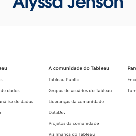
Alyssa Jenson
eau
A comunidade do Tableau
Par
as
Tableau Public
Enc
a de dados
Grupos de usuários do Tableau
Torn
análise de dados
Lideranças da comunidade
h
DataDev
Projetos da comunidade
Vizinhança do Tableau