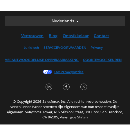
Nederlands
Nederlands
Deutsch
Vertrouwen
Blog
Ontwikkelaar
Contact
English (UK)
English (US)
Juridisch
SERVICEVOORWAARDEN
Privacy
Español
VERANTWOORDELIJKE OPENBAARMAKING
COOKIEVOORKEUREN
Français (Canada)
Français (France)
Uw Privacyopties
Italiano
L
F
T
日本語
i
a
w
한국어
n
c
i
Português
© Copyright 2026 Salesforce, Inc. Alle rechten voorbehouden. De
verschillende handelsmerken zijn eigendom van hun respectievelijke
k
e
t
Svenska
eigenaren. Salesforce Tower, 415 Mission Street, 3rd Floor, San Francisco,
e
b
t
CA 94105, Verenigde Staten
ไทย
d
o
e
简体中文