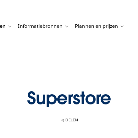
gen
Informatiebronnen
Plannen en prijzen
tion for Klanten aan het woord
Toggle sub-navigation for Oplossingen
Toggle sub-navigation for Informatiebro
Toggle su
Superstore
DELEN