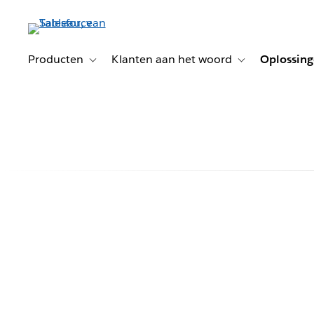
Verder
naar
hoofdinhoud
Producten
Klanten aan het woord
Oplossin
Toggle sub-navigation for Producten
Toggle sub-naviga