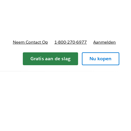
nnen
b-navigation for Plannen en prijzen
Neem Contact Op
1-800-270-6977
Aanmelden
Gratis aan de slag
Nu kopen