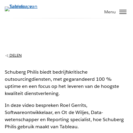
Verder
naar
Menu
hoofdinhoud
Schuberg Philis Chooses Tableau
The Video Cloud video was not found.
This
is
Foutcode:
VIDEO_CLOUD_ERR_VIDEO_NOT_FOUND
a
Session ID:
2026-08-07:6b590851bd8e5e455f87b912
Player Element ID:
DELEN
modal
vjs_video_3
window.
Schuberg Philis biedt bedrijfskritische
outsourcingdiensten, met gegarandeerd 100 %
uptime en een focus op het leveren van de hoogste
kwaliteit dienstverlening.
OK
In deze video bespreken Roel Gerrits,
Softwareontwikkelaar, en Ot de Wiljes, Data-
wetenschapper en Reporting specialist, hoe Schuberg
Philis gebruik maakt van Tableau.