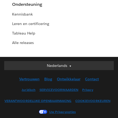
Ondersteuning
Kennisbank
Leren en certificering
Tableau Help
Alle releases
Nederlands
Nederlands
Deutsch
Vertrouwen
Blog
Ontwikkelaar
Contact
English (UK)
English (US)
Juridisch
SERVICEVOORWAARDEN
Privacy
Español
VERANTWOORDELIJKE OPENBAARMAKING
COOKIEVOORKEUREN
Français (Canada)
Français (France)
Uw Privacyopties
Italiano