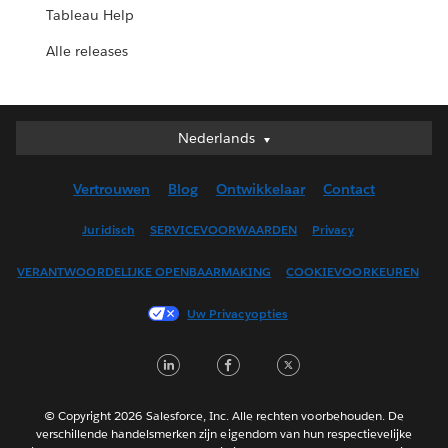
Tableau Help
Alle releases
Nederlands
Nederlands
Deutsch
Vertrouwen
Blog
Ontwikkelaar
Contact
English (UK)
English (US)
Juridisch
SERVICEVOORWAARDEN
Privacy
Español
VERANTWOORDELIJKE OPENBAARMAKING
COOKIEVOORKEUREN
Français (Canada)
Français (France)
Uw Privacyopties
Italiano
LinkedIn
Facebook
Twitter
日本語
한국어
Português
© Copyright 2026 Salesforce, Inc. Alle rechten voorbehouden. De
verschillende handelsmerken zijn eigendom van hun respectievelijke
Svenska