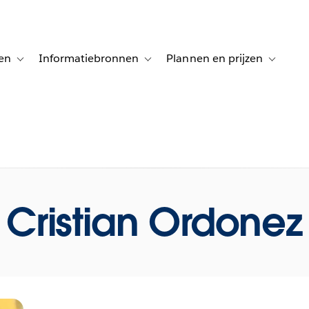
en
Informatiebronnen
Plannen en prijzen
tion for Klanten aan het woord
Toggle sub-navigation for Oplossingen
Toggle sub-navigation for Informatiebro
Toggle su
Cristian Ordonez