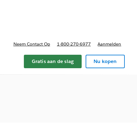
nnen
b-navigation for Plannen en prijzen
Neem Contact Op
1-800-270-6977
Aanmelden
Gratis aan de slag
Nu kopen