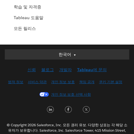
학습 및 자격증
Tableau 도움말
모든 릴리스
한국어
한국어
Deutsch
신뢰
블로그
개발자
Tableau에 문의
English (UK)
English (US)
법적 정보
서비스 약관
개인 정보 보호
책임 공개
쿠키 기본 설정
Español
개인 정보 보호 선택 사항
Français (Canada)
Français (France)
L
F
T
Italiano
i
a
w
日本語
n
c
i
© Copyright 2026 Salesforce, Inc. 모든 권리 유보. 다양한 상표는 각 해당 소
Nederlands
유자가 보유합니다. Salesforce, Inc. Salesforce Tower, 415 Mission Street,