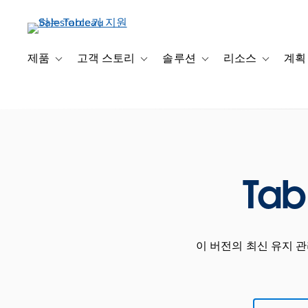
주
요
콘
텐
제품
고객 스토리
솔루션
리소스
계획
Toggle sub-navigation for 제품
Toggle sub-navigation for 고객 스토리
Toggle sub-navigation f
Toggle su
츠
로
건
너
뛰
기
Tab
이 버전의 최신 유지 