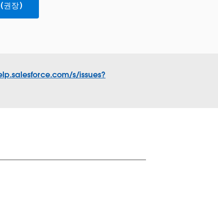
(권장)
elp.salesforce.com/s/issues?