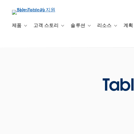
주
요
콘
텐
제품
고객 스토리
솔루션
리소스
계획
Toggle sub-navigation for 제품
Toggle sub-navigation for 고객 스토리
Toggle sub-navigation f
Toggle su
츠
로
건
너
뛰
기
Tab