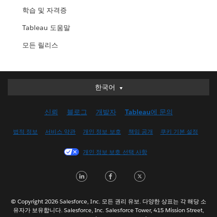
학습 및 자격증
Tableau 도움말
모든 릴리스
한국어
한국어
Deutsch
신뢰
블로그
개발자
Tableau에 문의
English (UK)
English (US)
법적 정보
서비스 약관
개인 정보 보호
책임 공개
쿠키 기본 설정
Español
개인 정보 보호 선택 사항
Français (Canada)
Français (France)
L
F
T
Italiano
i
a
w
日本語
n
c
i
© Copyright 2026 Salesforce, Inc. 모든 권리 유보. 다양한 상표는 각 해당 소
Nederlands
유자가 보유합니다. Salesforce, Inc. Salesforce Tower, 415 Mission Street,