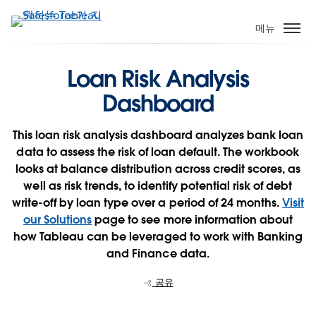
주
요
메뉴
콘
텐
Loan Risk Analysis
츠
로
Dashboard
건
너
This loan risk analysis dashboard analyzes bank loan
뛰
data to assess the risk of loan default. The workbook
기
looks at balance distribution across credit scores, as
well as risk trends, to identify potential risk of debt
write-off by loan type over a period of 24 months.
Visit
our Solutions
page to see more information about
how Tableau can be leveraged to work with Banking
and Finance data.
공유