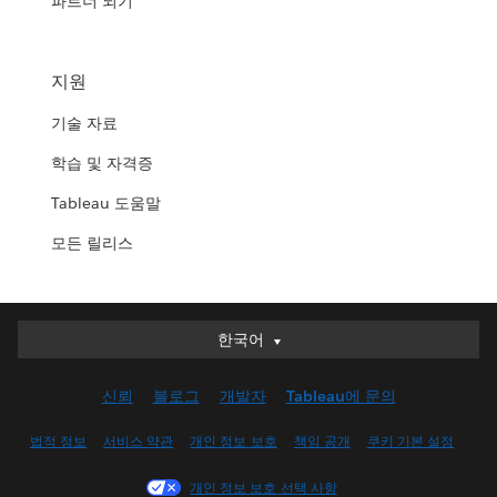
파트너 되기
지원
기술 자료
학습 및 자격증
Tableau 도움말
모든 릴리스
한국어
한국어
Deutsch
신뢰
블로그
개발자
Tableau에 문의
English (UK)
English (US)
법적 정보
서비스 약관
개인 정보 보호
책임 공개
쿠키 기본 설정
Español
개인 정보 보호 선택 사항
Français (Canada)