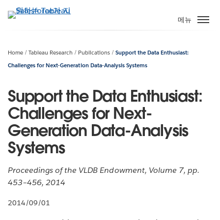
주
요
메뉴
콘
텐
츠
Home
Tableau Research
Publications
Support the Data Enthusiast:
로
Challenges for Next-Generation Data-Analysis Systems
건
너
Support the Data Enthusiast:
뛰
Challenges for Next-
기
Generation Data-Analysis
Systems
Proceedings of the VLDB Endowment, Volume 7, pp.
453–456, 2014
2014/09/01