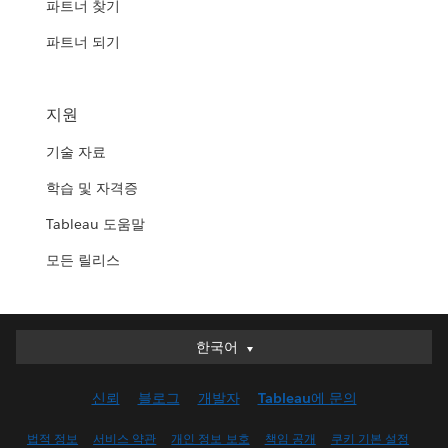
파트너 찾기
파트너 되기
지원
기술 자료
학습 및 자격증
Tableau 도움말
모든 릴리스
한국어
한국어
Deutsch
신뢰
블로그
개발자
Tableau에 문의
English (UK)
English (US)
법적 정보
서비스 약관
개인 정보 보호
책임 공개
쿠키 기본 설정