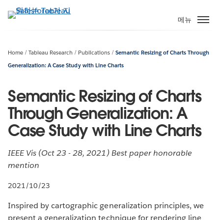
주
요
메뉴
콘
텐
츠
Home
Tableau Research
Publications
Semantic Resizing of Charts Through
로
Generalization: A Case Study with Line Charts
건
너
Semantic Resizing of Charts
뛰
Through Generalization: A
기
Case Study with Line Charts
IEEE Vis (Oct 23 - 28, 2021) Best paper honorable
mention
2021/10/23
Inspired by cartographic generalization principles, we
present a generalization technique for rendering line