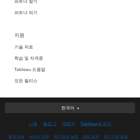
파트너 찾기
파트너 되기
지원
기술 자료
학습 및 자격증
Tableau 도움말
모든 릴리스
한국어
한국어
Deutsch
신뢰
블로그
개발자
Tableau에 문의
English (UK)
English (US)
법적 정보
서비스 약관
개인 정보 보호
책임 공개
쿠키 기본 설정