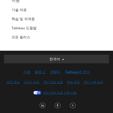
지원
기술 자료
학습 및 자격증
Tableau 도움말
모든 릴리스
한국어
한국어
Deutsch
신뢰
블로그
개발자
Tableau에 문의
English (UK)
English (US)
법적 정보
서비스 약관
개인 정보 보호
책임 공개
쿠키 기본 설정
Español
개인 정보 보호 선택 사항
Français (Canada)
Français (France)
LinkedIn
Facebook
Twitter
Italiano