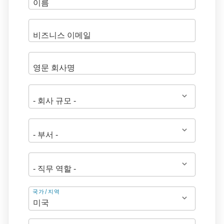
주
국가/지역
소