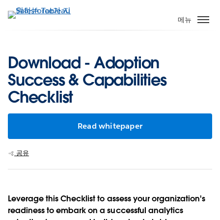
주
요
메뉴
콘
텐
츠
Download - Adoption
로
Success & Capabilities
건
너
Checklist
뛰
기
Read whitepaper
공유
Leverage this Checklist to assess your organization's
readiness to embark on a successful analytics