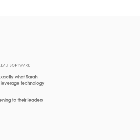
BLEAU SOFTWARE
exactly what Sarah
at leverage technology
ning to their leaders