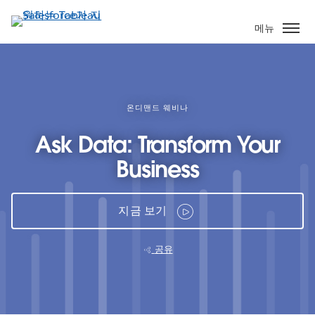
주
요
메뉴
콘
텐
츠
로
건
온디맨드 웨비나
너
Ask Data: Transform Your
뛰
기
Business
지금 보기
공유