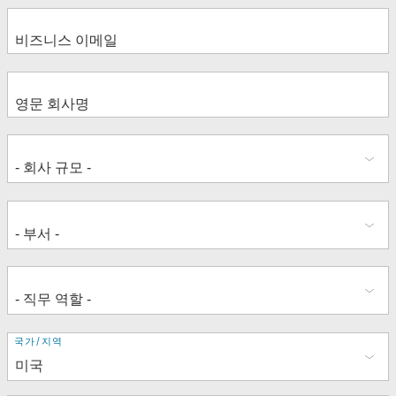
주
국가/지역
소