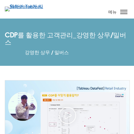
주
요
메뉴
콘
텐
츠
CDP를 활용한 고객관리_강영한 상무/밀버
로
스
건
강영한 상무 / 밀버스
너
뛰
기