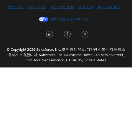
English (US)
법적 정보
서비스 약관
개인 정보 보호
책임 공개
쿠키 기본 설정
Español
개인 정보 보호 선택 사항
Français (Canada)
Français (France)
LinkedIn
Facebook
Twitter
Italiano
日本語
© Copyright 2026 Salesforce, Inc. 모든 권리 유보. 다양한 상표는 각 해당 소
Nederlands
유자가 보유합니다. Salesforce, Inc. Salesforce Tower, 415 Mission Street,
3rd Floor, San Francisco, CA 94105, United States
Português
Svenska
ไทย
简体中文
繁體中文