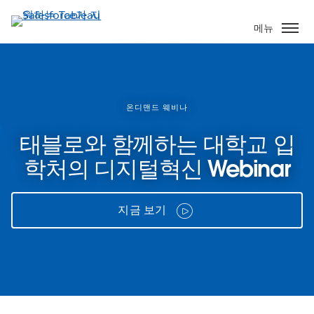
주
요
메뉴
콘
텐
츠
로
건
온디맨드 웨비나
너
태블로와 함께하는 대학교 입
뛰
기
학처의 디지털혁신 Webinar
지금 보기