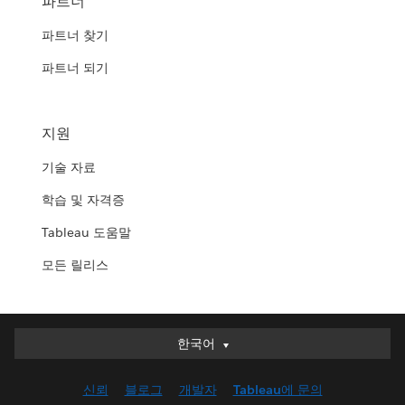
파트너
파트너 찾기
파트너 되기
지원
기술 자료
학습 및 자격증
Tableau 도움말
모든 릴리스
한국어
한국어
Deutsch
신뢰
블로그
개발자
Tableau에 문의
English (UK)