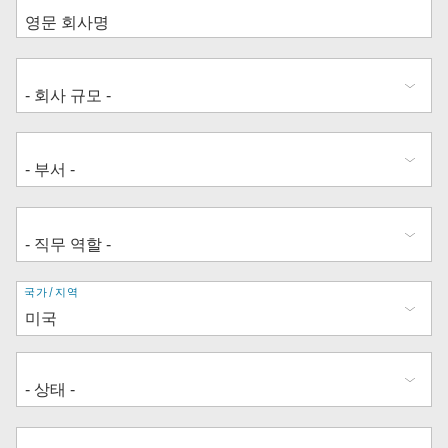
주
국가/지역
소