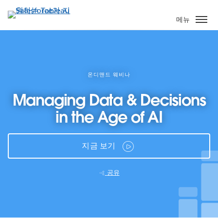
주
요
메뉴
콘
텐
츠
로
건
온디맨드 웨비나
너
Managing Data & Decisions
뛰
기
in the Age of AI
지금 보기
공유