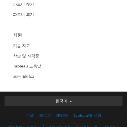
파트너 찾기
파트너 되기
지원
기술 자료
학습 및 자격증
Tableau 도움말
모든 릴리스
한국어
한국어
Deutsch
신뢰
블로그
개발자
Tableau에 문의
English (UK)
English (US)
법적 정보
서비스 약관
개인 정보 보호
책임 공개
쿠키 기본 설정