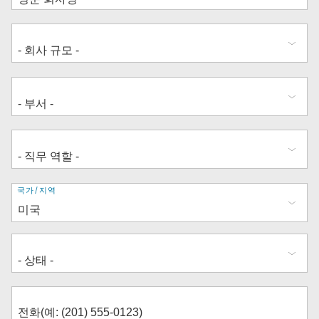
주
국가/지역
소