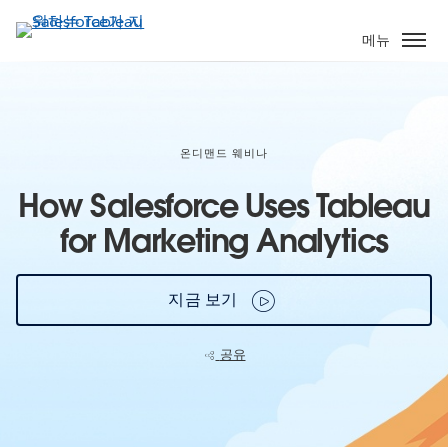
주
요
메뉴
콘
텐
츠
로
건
온디맨드 웨비나
너
How Salesforce Uses Tableau
뛰
기
for Marketing Analytics
지금 보기
공유