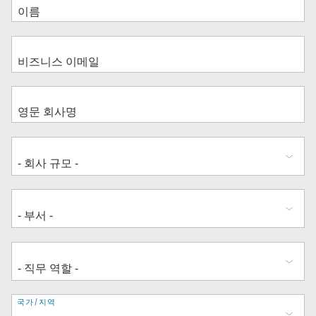
주
국가/지역