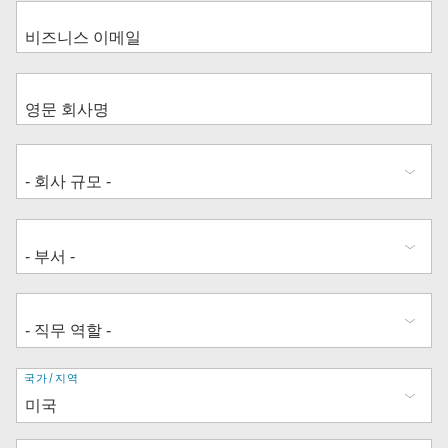
주
국가/지역
소