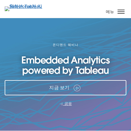
주
요
메뉴
콘
텐
츠
로
건
온디맨드 웨비나
너
Embedded Analytics
뛰
기
powered by Tableau
지금 보기
공유