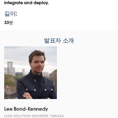
integrate and deploy.
길이:
33분
발표자 소개
Lee Bond-Kennedy
LEAD SOLUTION ENGINEER, TABLEAU