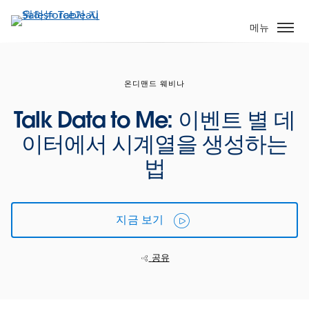
주
요
메뉴
콘
텐
츠
온디맨드 웨비나
로
건
Talk Data to Me: 이벤트 별 데
너
이터에서 시계열을 생성하는
뛰
기
법
지금 보기
공유