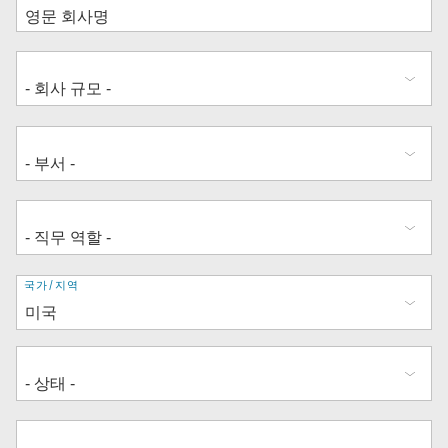
주
국가/지역
소