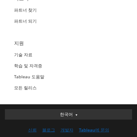
파트너 찾기
파트너 되기
지원
기술 자료
학습 및 자격증
Tableau 도움말
모든 릴리스
한국어
한국어
Deutsch
신뢰
블로그
개발자
Tableau에 문의
English (UK)