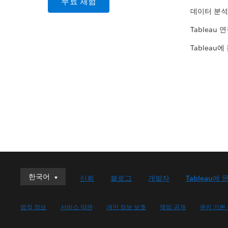
무료 체험
데이터 분석
Tableau 
Tableau에
한국어
한국어
신뢰
블로그
개발자
Tableau에 
Deutsch
English (UK)
법적 정보
서비스 약관
개인 정보 보호
책임 공개
쿠키 기본
English (US)