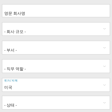
주
국가/지역
소