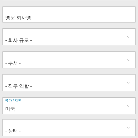
주
국가/지역
소