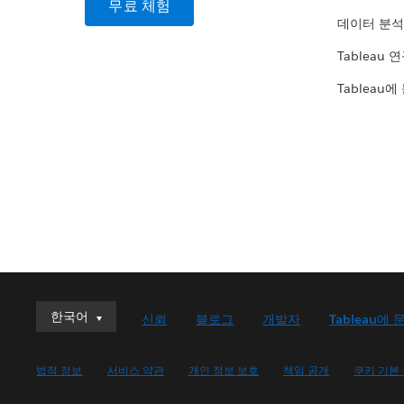
무료 체험
데이터 분석
Tableau 
Tableau에
한국어
한국어
신뢰
블로그
개발자
Tableau에 
Deutsch
English (UK)
법적 정보
서비스 약관
개인 정보 보호
책임 공개
쿠키 기본
English (US)