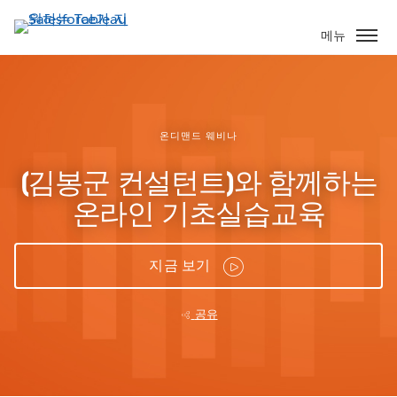
주
요
메뉴
콘
텐
츠
로
건
온디맨드 웨비나
너
[김봉군 컨설턴트]와 함께하는
뛰
기
온라인 기초실습교육
지금 보기
공유