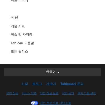
파트너 되기
지원
기술 자료
학습 및 자격증
Tableau 도움말
모든 릴리스
한국어
한국어
Deutsch
신뢰
블로그
개발자
Tableau에 문의
English (UK)
English (US)
법적 정보
서비스 약관
개인 정보 보호
책임 공개
쿠키 기본 설정
Español
개인 정보 보호 선택 사항
Français (Canada)