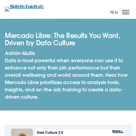
주
요
메뉴
콘
텐
츠
Mercado Libre: The Results You Want,
로
Driven by Data Culture
건
Adrián Quilis
너
Data is most powerful when everyone can use it to
뛰
enhance not only their job performance but their
기
overall wellbeing and world around them. Hear how
Mercado Libre prioritizes access to analysis tools,
insights, and on-the-job training to create a data-
driven culture.