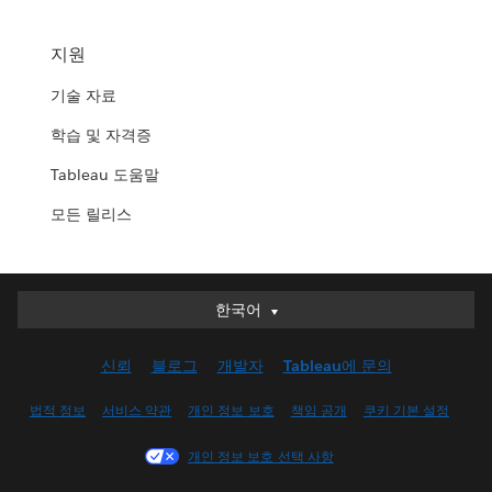
지원
기술 자료
학습 및 자격증
Tableau 도움말
모든 릴리스
한국어
한국어
Deutsch
신뢰
블로그
개발자
Tableau에 문의
English (UK)
English (US)
법적 정보
서비스 약관
개인 정보 보호
책임 공개
쿠키 기본 설정
Español
개인 정보 보호 선택 사항
Français (Canada)
Français (France)