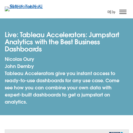
주
요
메뉴
콘
텐
츠
Live: Tableau Accelerators: Jumpstart
로
Analytics with the Best Business
건
Dashboards
너
Nicolas Oury
뛰
John Demby
기
Tableau Accelerators give you instant access to
ready-to-use dashboards for any use case. Come
see how you can combine your own data with
expert-built dashboards to get a jumpstart on
analytics.