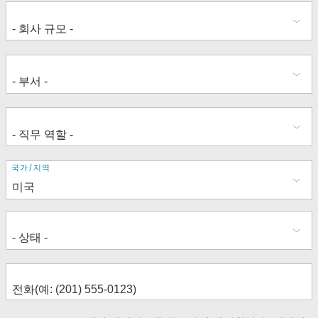
주
국가/지역
소