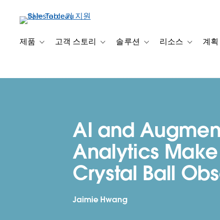
주
요
콘
텐
제품
고객 스토리
솔루션
리소스
계획
Toggle sub-navigation for 제품
Toggle sub-navigation for 고객 스토리
Toggle sub-navigation f
Toggle su
츠
로
건
너
뛰
기
AI and Augmen
Analytics Make
Crystal Ball Ob
Jaimie Hwang