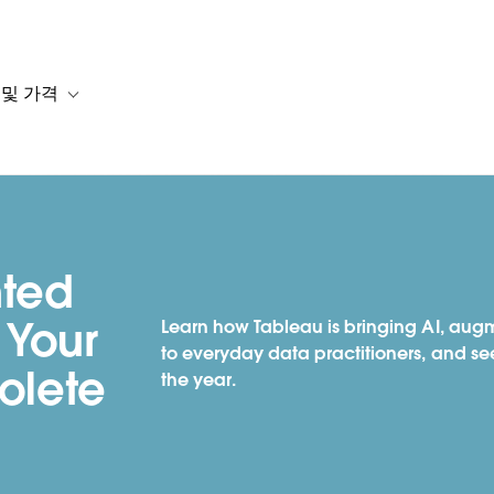
 및 가격
or 솔루션
b-navigation for 리소스
Toggle sub-navigation for 계획 및 가격
ted
 Your
Learn how Tableau is bringing AI, aug
to everyday data practitioners, and see
solete
the year.