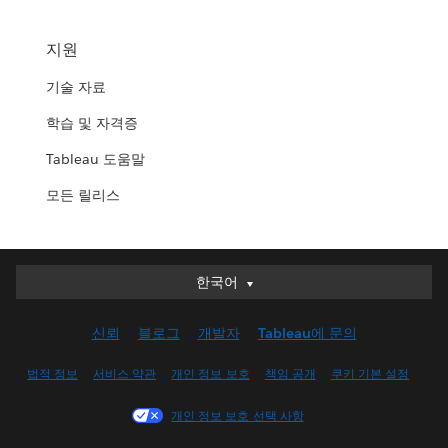
지원
기술 자료
학습 및 자격증
Tableau 도움말
모든 릴리스
한국어
한국어
Deutsch
신뢰
블로그
개발자
Tableau에 문의
English (UK)
English (US)
법적 정보
서비스 약관
개인 정보 보호
책임 공개
쿠키 기본 설정
Español
개인 정보 보호 선택 사항
Français (Canada)
Français (France)