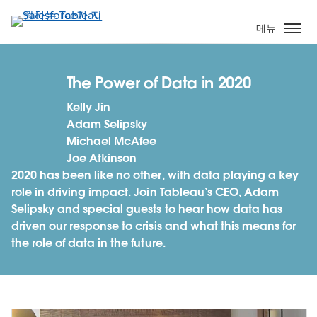
주
요
메뉴
콘
텐
츠
The Power of Data in 2020
로
Kelly Jin
건
Adam Selipsky
너
Michael McAfee
뛰
Joe Atkinson
기
2020 has been like no other, with data playing a key
role in driving impact. Join Tableau’s CEO, Adam
Selipsky and special guests to hear how data has
driven our response to crisis and what this means for
the role of data in the future.