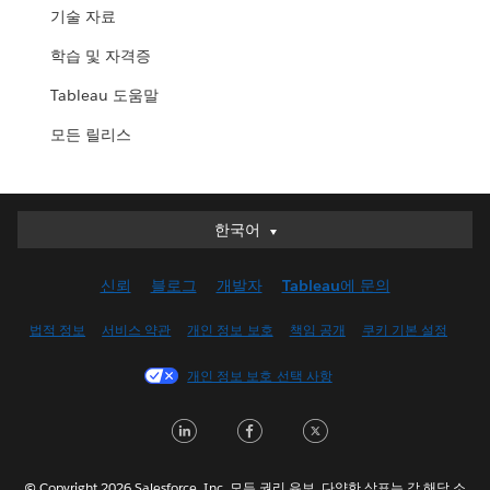
기술 자료
학습 및 자격증
Tableau 도움말
모든 릴리스
한국어
한국어
Deutsch
신뢰
블로그
개발자
Tableau에 문의
English (UK)
English (US)
법적 정보
서비스 약관
개인 정보 보호
책임 공개
쿠키 기본 설정
Español
개인 정보 보호 선택 사항
Français (Canada)
Français (France)
LinkedIn
Facebook
Twitter
Italiano
日本語
© Copyright 2026 Salesforce, Inc. 모든 권리 유보. 다양한 상표는 각 해당 소