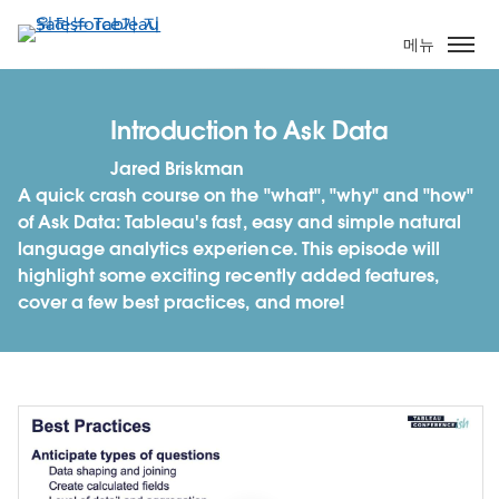
주
요
메뉴
콘
텐
츠
Introduction to Ask Data
로
Jared Briskman
건
A quick crash course on the "what", "why" and "how"
너
of Ask Data: Tableau's fast, easy and simple natural
뛰
language analytics experience. This episode will
기
highlight some exciting recently added features,
cover a few best practices, and more!