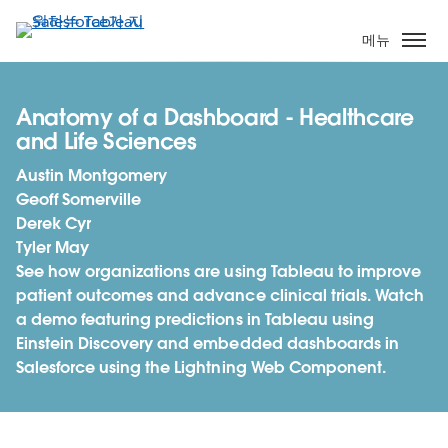
주
요
메뉴
콘
텐
츠
Anatomy of a Dashboard - Healthcare
로
and Life Sciences
건
Austin Montgomery
너
Geoff Somerville
뛰
Derek Cyr
기
Tyler May
See how organizations are using Tableau to improve
patient outcomes and advance clinical trials. Watch
a demo featuring predictions in Tableau using
Einstein Discovery and embedded dashboards in
Salesforce using the Lightning Web Component.