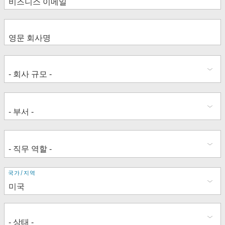
주
국가/지역
소